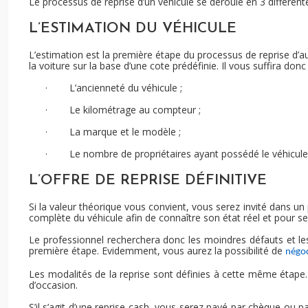
Le processus de reprise d’un véhicule se déroule en 3 différent
L’ESTIMATION DU VÉHICULE
L’estimation est la première étape du processus de reprise d’auto
la voiture sur la base d’une cote prédéfinie. Il vous suffira don
·
L’ancienneté du véhicule ;
·
Le kilométrage au compteur ;
·
La marque et le modèle ;
·
Le nombre de propriétaires ayant possédé le véhicule
L’OFFRE DE REPRISE DÉFINITIVE
Si la valeur théorique vous convient, vous serez invité dans un 
complète du véhicule afin de connaître son état réel et pour se
Le professionnel recherchera donc les moindres défauts et les
première étape. Evidemment, vous aurez la possibilité de
négoci
Les modalités de la reprise sont définies à cette même étape. 
d’occasion.
S’il s’agit d’une reprise cash, vous serez payé par chèque ou pa