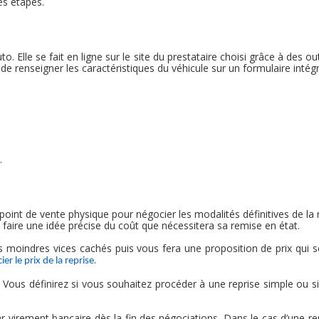
es étapes.
. Elle se fait en ligne sur le site du prestataire choisi grâce à des o
c de renseigner les caractéristiques du véhicule sur un formulaire intég
.
point de vente physique pour négocier les modalités définitives de la 
 faire une idée précise du coût que nécessitera sa remise en état.
 moindres vices cachés puis vous fera une proposition de prix qui s
.
er le prix de la reprise
Vous définirez si vous souhaitez procéder à une reprise simple ou si l
r virement bancaire dès la fin des négociations. Dans le cas d’une rep