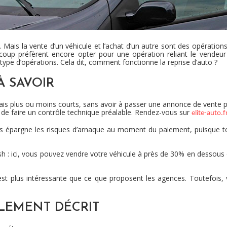
Mais la vente d’un véhicule et l’achat d’un autre sont des opération
oup préfèrent encore opter pour une opération reliant le vendeur
ype d’opérations. Cela dit, comment fonctionne la reprise d’auto ?
À SAVOIR
lais plus ou moins courts, sans avoir à passer une annonce de vente
e faire un contrôle technique préalable. Rendez-vous sur
elite-auto.f
s épargne les risques d’arnaque au moment du paiement, puisque tout
sh : ici, vous pouvez vendre votre véhicule à près de 30% en dessous 
ci est plus intéressante que ce que proposent les agences. Toutefoi
PLEMENT DÉCRIT