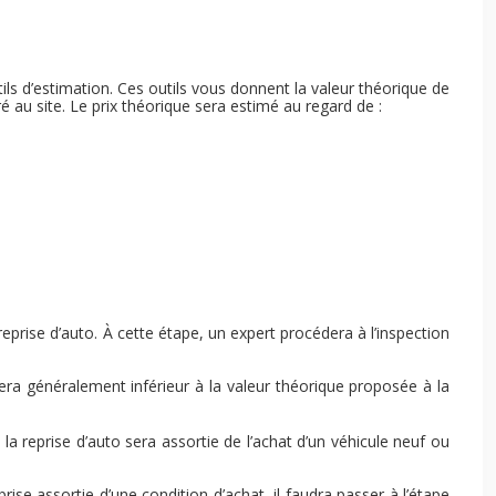
utils d’estimation. Ces outils vous donnent la valeur théorique de
ré au site. Le prix théorique sera estimé au regard de :
reprise d’auto. À cette étape, un expert procédera à l’inspection
era généralement inférieur à la valeur théorique proposée à la
a reprise d’auto sera assortie de l’achat d’un véhicule neuf ou
rise assortie d’une condition d’achat, il faudra passer à l’étape