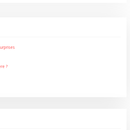
urprises
re ?