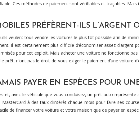
able. Ces méthodes de paiement sont vérifiables et traçables. Mais i
BILES PRÉFÈRENT-ILS L’ARGENT O
s veulent tous vendre les voitures le plus tôt possible afin de minimis
nt. Il est certainement plus difficile d’économiser assez d’argent 
ndemnisés pour cet exploit. Mais acheter une voiture ne fonctionne pa
ur le prêt, n’ont pas le droit de vous exiger le paiement d’une voitur
MAIS PAYER EN ESPÈCES POUR UN
trées et, avec le véhicule que vous conduisez, un prêt auto représen
e MasterCard à des taux d’intérêt chaque mois pour faire ses courses
facile de financer votre voiture et votre maison que de payer en espèce